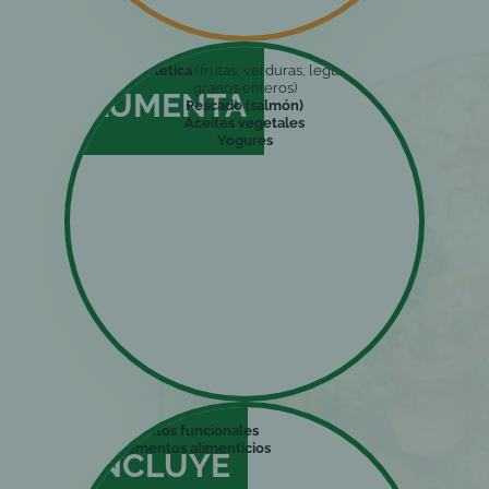
Fibra dietética
(frutas, verduras, legumbres y
granos enteros)
AUMENTA
Pescado (salmón)
Aceites vegetales
Yogures
Alimentos funcionales
Suplementos alimenticios
INCLUYE