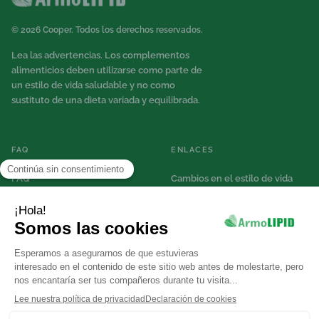
© 2026 Cooper. Todos los derechos reservados.
Lea las advertencias. Los complementos
alimenticios deben utilizarse como parte de
un estilo de vida saludable y no como
sustituto de una dieta variada y equilibrada.
FAQ
ENLACES
FAQ
Cambios en el estilo de vida
Sobre el colesterol
Contacto
mapa del sitio
Aviso de Privacidad del Sitio
Web
Aviso de Cookies
Términos de Uso